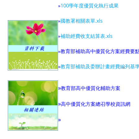
»
100學年度優質化執行成果
»
國教署相關表單.xls
»
補助經費收支結算表.xls
»
教育部補助高中優質化方案經費要點.
»
教育部補助及委辦計畫經費編列基準表
»
教育部高中優質化輔助方案
»
高中優質化方案總召學校資訊網
»