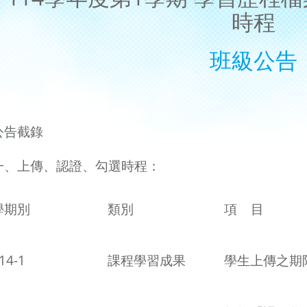
時程
班級公告
公告截錄
一、上傳、認證、勾選時程：
學期別
類別
項 目
14-1
課程學習成果
學生上傳之期