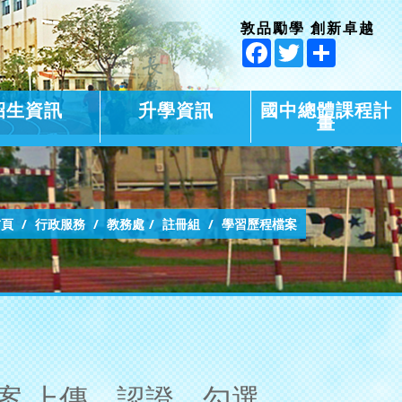
敦品勵學 創新卓越
Facebook
Twitter
Share
招生資訊
升學資訊
國中總體課程計
畫
首頁
行政服務
教務處
註冊組
學習歷程檔案
檔案 上傳、認證、勾選