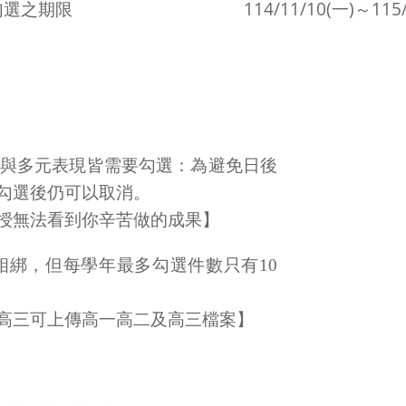
勾選之期限
114/11/10(一)～115/
與多元表現皆需要勾選：為避免日後
勾選後仍可以取消。
授無法看到你辛苦做的成果】
綁，但每學年最多勾選件數只有10
高三可上傳高一高二及高三檔案】