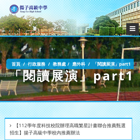
首頁
行政服務
教務處
應外科
「閱讀展演」part1
「閱讀展演」part1
【112學年度科技校院辦理高職繁星計畫聯合推薦甄選
招生】揚子高級中學校內推薦辦法