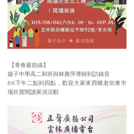
【青春最前線】
揚子中學高二和班與林雅萍導師到訪錄音
8/6下午二點到四點，歡迎大家來西螺老街東市
場欣賞閱讀展演活動