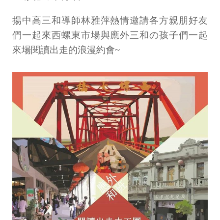
揚中高三和導師林雅萍熱情邀請各方親朋好友
們一起來西螺東市場與應外三和の孩子們一起
來場閱讀出走的浪漫約會~