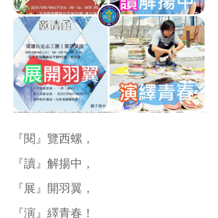
『閱』覽西螺，
『讀』解揚中，
『展』開羽翼，
『演』繹青春！