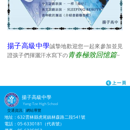
揚子高級中學
誠摯地歡迎您一起來參加並見
青春極致回憶篇
證孩子們揮灑汗水寫下の
~
揚子高級中學
Yang-Tze High School
交通資訊
|
網站導覽
地址：632雲林縣虎尾鎮林森路二段541號
電話：05-6330181（代表號）