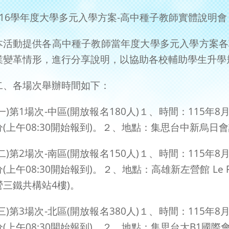
116學年度大學多元入學方案-高中種子教師實體說明會
本活動提供各高中種子教師當年度大學多元入學方案各
業變革情形，進行分享說明，以協助各校輔助學生升學
二、各場次舉辦時間如下：
(一)第1場次-中區(開放報名180人)１、時間：115年8月
分(上午08:30開始報到)。２、地點：集思台中新烏日會
(二)第2場次-南區(開放報名150人)１、時間：115年8月
分(上午08:30開始報到)。２、地點：高雄新左營館 Le 
營三鐵共構站4樓)。
(三)第3場次-北區(開放報名380人)１、時間：115年8月
分(上午08:30開始報到)。２、地點：集思台大B1國際會