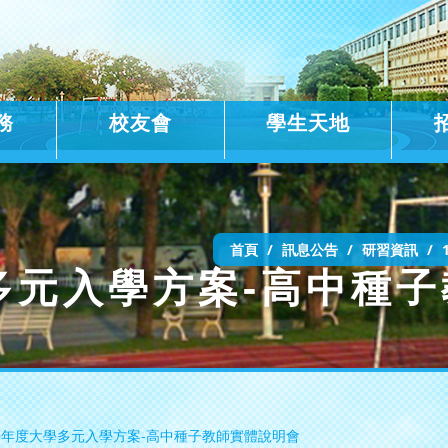
務
校友會
學生天地
首頁
訊息公告
研習資訊
多元入學方案-高中種