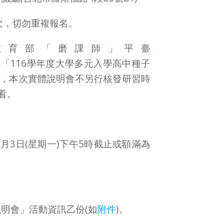
次，切勿重複報名。
教育部「磨課師」平臺
陸續完成提供「116學年度大學多元入學高中種子
，本次實體說明會不另行核發研習時
看。
月3日(星期一)下午5時截止或額滿為
説明會」活動資訊乙份(如
附件
)。