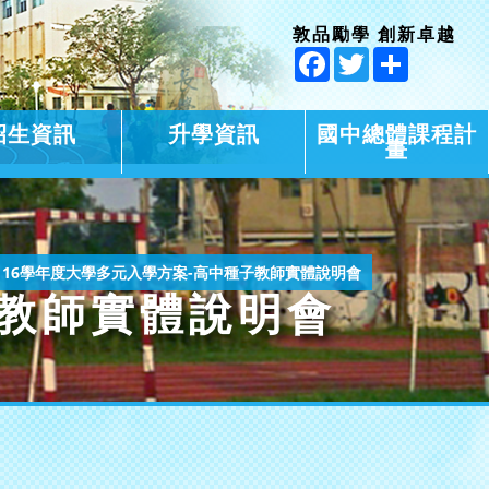
敦品勵學 創新卓越
Facebook
Twitter
Share
招生資訊
升學資訊
國中總體課程計
畫
116學年度大學多元入學方案-高中種子教師實體說明會
子教師實體說明會