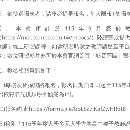
三、欲挑選場次者，請務必提早報名，每人限報1個場
四、本會預計於115年9月底於
（https://moocs.moe.edu.tw/moocs/）
教師」線上研習課程，如需研習時數之教師請逕至平台
數；數位研習影片亦可於本會官網首頁「影音專區」觀
五、報名相關資訊如下：
(一)每場次皆採網路報名，報名日期自即日起至115年8
止(依報名先後順序至額滿為止)。
二)報名網址:https://forms.gle/boLSZziKafZwHRdt8
(三)檢附「116學年度大學多元入學方案高中種子教師