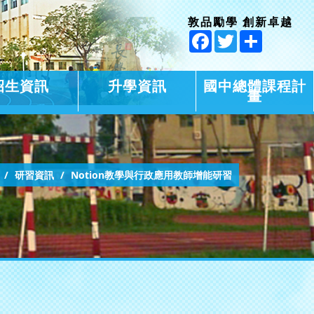
敦品勵學 創新卓越
Facebook
Twitter
Share
招生資訊
升學資訊
國中總體課程計
畫
研習資訊
Notion教學與行政應用教師增能研習