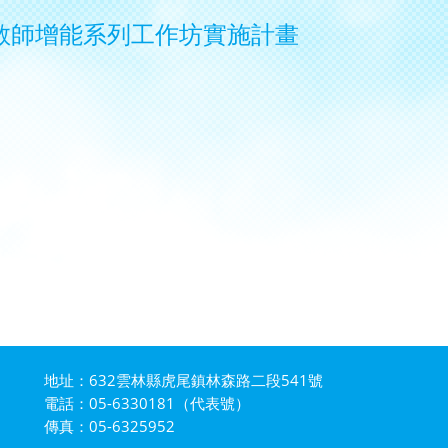
教師增能系列工作坊實施計畫
地址：632雲林縣虎尾鎮林森路二段541號
電話：05-6330181（代表號）
傳真：05-6325952