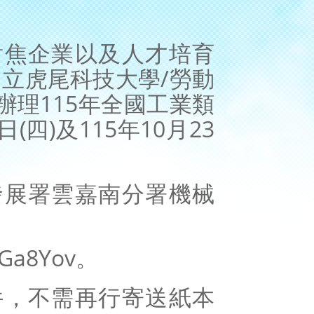
對焦企業以及人才培育
立虎尾科技大學/勞動
理115年全國工業類
(四)及115年10月23
發展署雲嘉南分署機械
/Ga8Yov。
件，不需再行寄送紙本