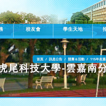
務
校友會
學生天地
首頁
訊息公告
競賽＆活動
115年友
-虎尾科技大學-雲嘉南