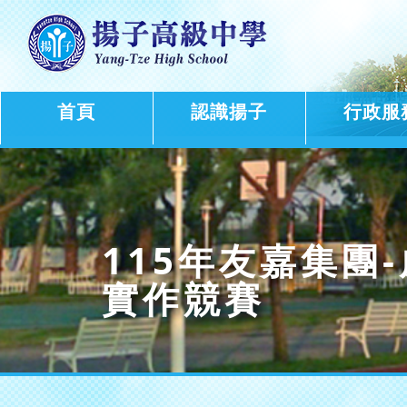
首頁
認識揚子
行政服
115年友嘉集團
實作競賽