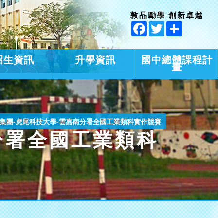
敦品勵學 創新卓越
Facebook
Twitter
Share
招生資訊
升學資訊
國中總體課程計
畫
嘉集團-虎尾科技大學-雲嘉南分署全國工業類科實作競賽
分署全國工業類科