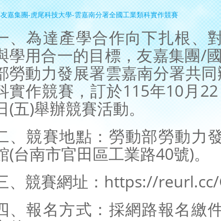
一、為達產學合作向下扎根、
與學用合一的目標，友嘉集團/國
部勞動力發展署雲嘉南分署共同辦
科實作競賽，訂於115年10月22日
日(五)舉辦競賽活動。
二、競賽地點：勞動部勞動力
館(台南市官田區工業路40號)。
三、競賽網址：https://reurl.cc
四、報名方式：採網路報名繳