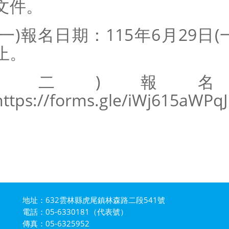
文件。
(一)報名日期：115年6月29日(一
止。
(二)報
https://forms.gle/iWj615aWP
地址：632雲林縣虎尾鎮林森路二段541號
電話：05-6330181（代表號）
傳真：05-6325952