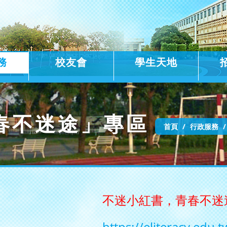
務
校友會
學生天地
春不迷途」專區
首頁
行政服務
不迷小紅書，青春不迷
https://eliteracy.edu.