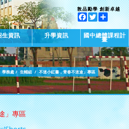
敦品勵學 創新卓越
Facebook
Twitter
Share
招生資訊
升學資訊
國中總體課程計
畫
學務處
生輔組
不迷小紅書，青春不迷途」專區
途」專區
tw/Shorts