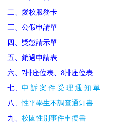
二、
愛校服務卡
三、
公假申請單
四、
獎懲請示單
五、
銷過申請表
六、
7排座位表
、
8排座位表
七、
申 訴 案 件 受 理 通 知 單
八、
性平學生不調查通知書
九、
校園性別事件申復書