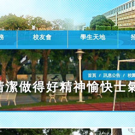
務
校友會
學生天地
首頁
訊息公告
校
境清潔做得好精神愉快士