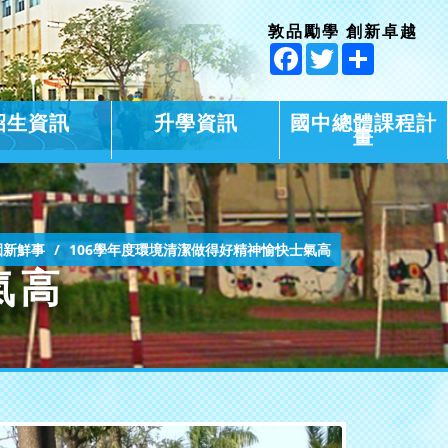
敦品勵學 創新卓越
Facebook
Twitter
Share
招生資訊
升學資訊
國中總體課程計
畫
園新鮮事
106學年度環境清潔做得好精神愉快士氣高
氣高