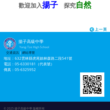
揚子
自然
歡迎加入
探究
揚子高級中學
Yang-Tze High School
交通資訊
|
網站導覽
地址：632雲林縣虎尾鎮林森路二段541號
電話：05-6330181（代表號）
傳真：05-6325952
© 2025 揚子高級中學 版權所有