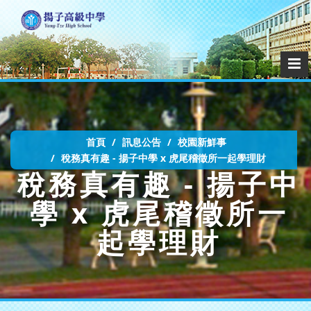
首頁
訊息公告
校園新鮮事
稅務真有趣 - 揚子中學 x 虎尾稽徵所一起學理財
稅務真有趣 - 揚子中
學 x 虎尾稽徵所一
起學理財