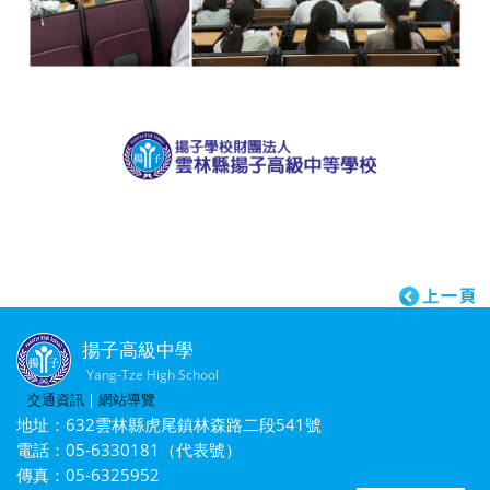
揚子高級中學
Yang-Tze High School
交通資訊
|
網站導覽
地址：632雲林縣虎尾鎮林森路二段541號
電話：05-6330181（代表號）
傳真：05-6325952