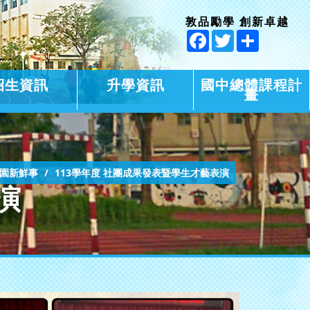
敦品勵學 創新卓越
Facebook
Twitter
Share
招生資訊
升學資訊
國中總體課程計
畫
園新鮮事
113學年度 社團成果發表暨學生才藝表演
演