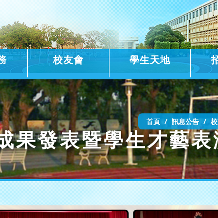
務
校友會
學生天地
首頁
訊息公告
校
團成果發表暨學生才藝表