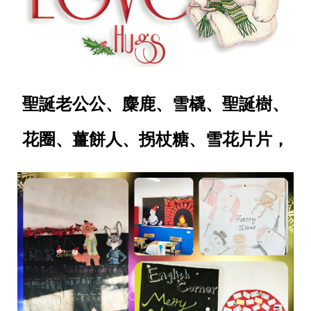
聖誕老公公、麋鹿、雪橇、聖誕樹、
花圈、薑餅人、拐杖糖、雪花片片，