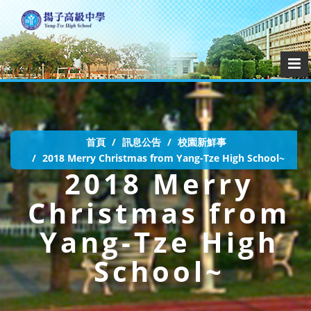
首頁
訊息公告
校園新鮮事
2018 Merry Christmas from Yang-Tze High School~
2018 Merry
Christmas from
Yang-Tze High
School~