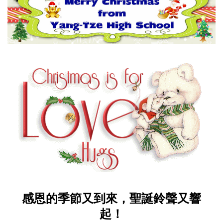
感恩的季節又到來，聖誕鈴聲又響
起！