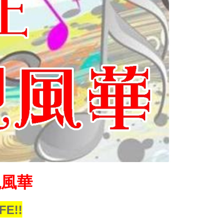
現風華
FE!!