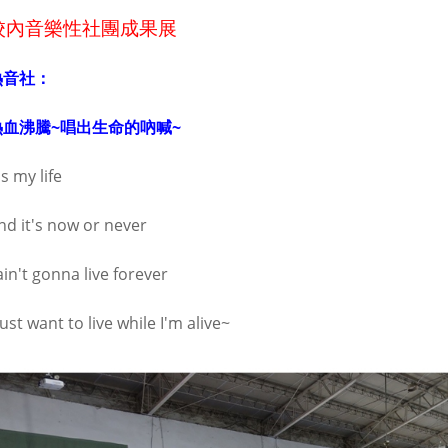
校內音樂性社團成果展
熱音社：
熱血沸騰~唱出生命的吶喊~
's my life
nd it's now or never
 ain't gonna live forever
just want to live while I'm alive~