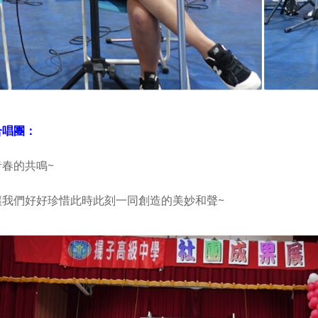
合唱團：
青春的共鳴~
讓我們好好珍惜此時此刻一同創造的美妙和聲~