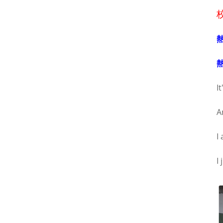
It
A
I
I 