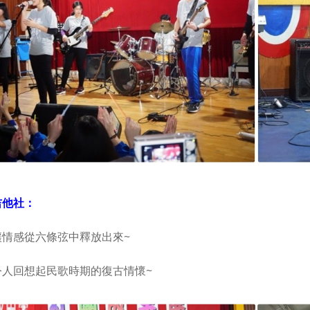
吉他社：
讓情感從六條弦中釋放出來~
令人回想起民歌時期的復古情懷~