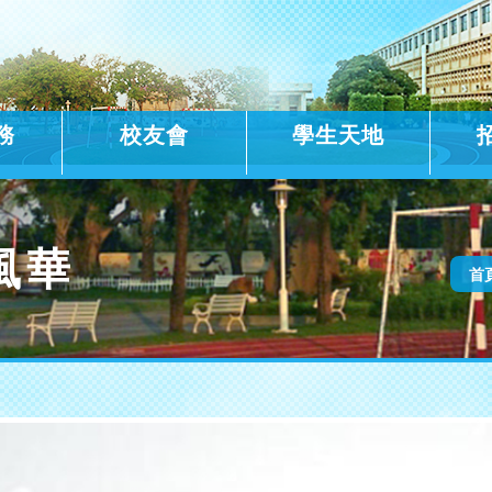
務
校友會
學生天地
風華
首