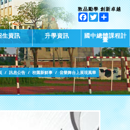
敦品勵學 創新卓越
Facebook
Twitter
Share
招生資訊
升學資訊
國中總體課程計
畫
頁
訊息公告
校園新鮮事
音樂舞台上展現風華