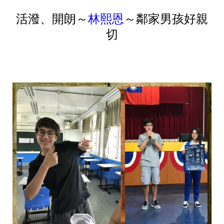
活潑、開朗～
林熙恩
～鄰家男孩好親
切