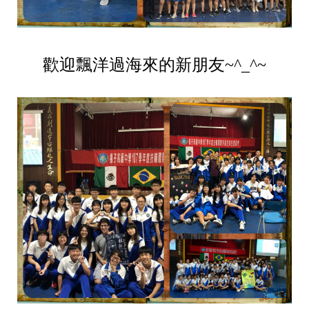
歡迎飄洋過海來的新朋友~^_^~