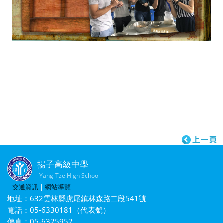
揚子高級中學
Yang-Tze High School
交通資訊
|
網站導覽
地址：632雲林縣虎尾鎮林森路二段541號
電話：05-6330181（代表號）
傳真：05-6325952