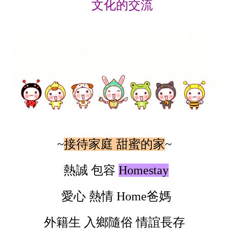
文化的交流
~
接待家庭 甜蜜的家
~
熱誠 包容
Homestay
愛心 熱情
Home
爸媽
外籍生 入鄉隨俗 情誼長存