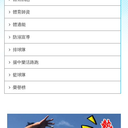
體育師資
體適能
防溺宣導
排球隊
揚中樂活路跑
籃球隊
榮譽榜