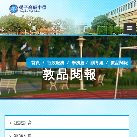
首頁
行政服務
學務處
訓育組
敦品閱報
敦品閱報
認識訓育
導師名冊